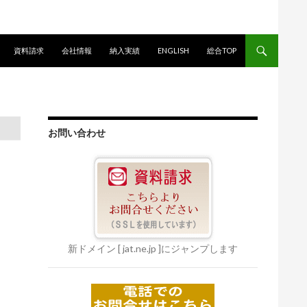
資料請求
会社情報
納入実績
ENGLISH
総合TOP
お問い合わせ
新ドメイン [ jat.ne.jp ]にジャンプします