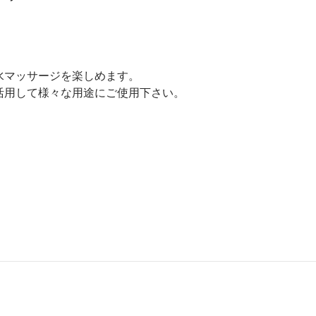
水マッサージを楽しめます。
活用して様々な用途にご使用下さい。
ーエム（ＦＰ－Ｍ）