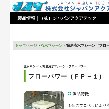
検
製品情報｜（株）ジャパンアクアテック
索
トップページ
>
流水マシーン
>
簡易流水マシーン（フロ
流水マシーン
,
簡易流水マシーン（フローパワー）
フローパワー（ＦＰ－１）
製品特徴
１個のプロペラにより