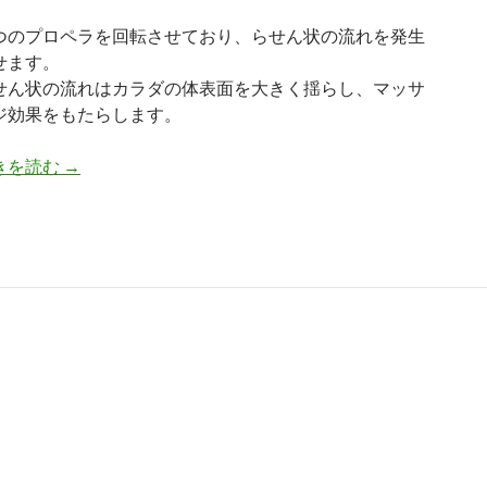
つのプロペラを回転させており、らせん状の流れを発生
せます。
せん状の流れはカラダの体表面を大きく揺らし、マッサ
ジ効果をもたらします。
きを読む
フローパワー（ＦＰ－１）
→