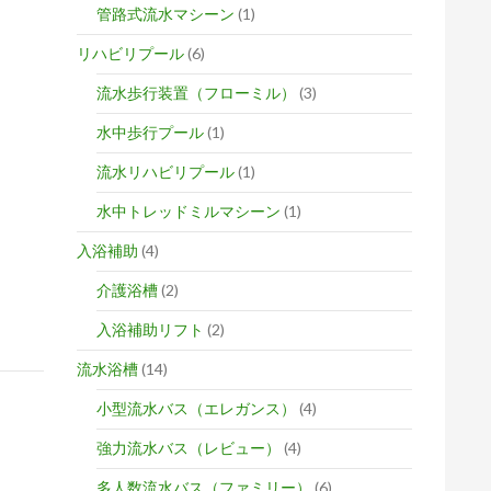
管路式流水マシーン
(1)
リハビリプール
(6)
流水歩行装置（フローミル）
(3)
水中歩行プール
(1)
流水リハビリプール
(1)
水中トレッドミルマシーン
(1)
入浴補助
(4)
介護浴槽
(2)
入浴補助リフト
(2)
流水浴槽
(14)
小型流水バス（エレガンス）
(4)
強力流水バス（レビュー）
(4)
多人数流水バス（ファミリー）
(6)