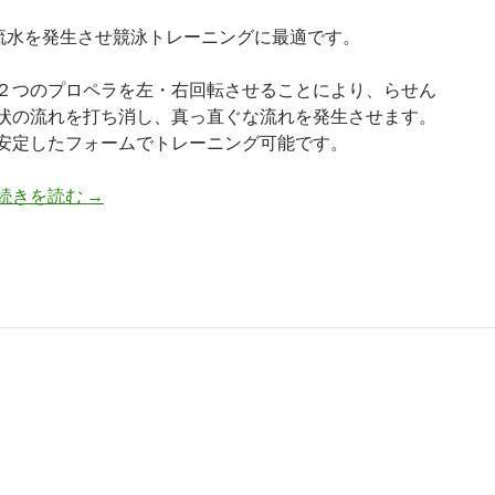
流水を発生させ競泳トレーニングに最適です。
２つのプロペラを左・右回転させることにより、らせん
状の流れを打ち消し、真っ直ぐな流れを発生させます。
安定したフォームでトレーニング可能です。
続きを読む
フローパワー（ＦＰ－２）
→