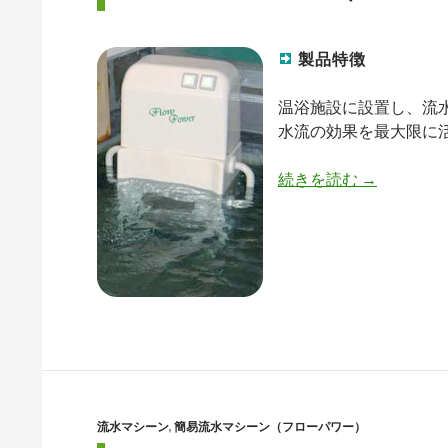
製品特徴
温浴施設に設置し、流
水流の効果を最大限に
続きを読む
フローパワ
→
流水マシーン
,
簡易流水マシーン（フローパワー）