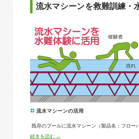
流水マシーンを救難訓練・
流水マシーンの活用
既存のプールに流水マシーン（製品名：フロー
続きを読む
流水マシーンを救難訓練・水難訓練
→