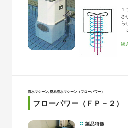
１
さ
ら
ー
続
流水マシーン
,
簡易流水マシーン（フローパワー）
フローパワー（ＦＰ－２）
製品特徴