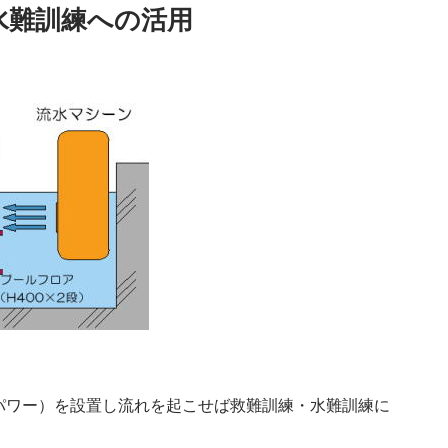
水難訓練への活用
パワー）を設置し流れを起こせば救難訓練・水難訓練に
への活用